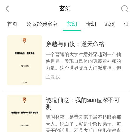
玄幻
首页
公版经典名著
玄幻
奇幻
武侠
仙
穿越与仙侠：逆天命格
一个普通的大学生意外穿越到一个仙
侠世界，发现自己体内隐藏着神秘的
力量。这个世界被五大门派掌控，但
江湖中流传着一个古老的预言：“天机
兰复裁
已乱，凡人执笔，命格尽改。”主人公
需要在纷争中寻找自己的身世之谜。
诡道仙途：我的san值深不可
测
我叫林夜，是青云宗里最不起眼的那
号人。说白了，就是个杂役弟子。每
天干的活儿，不是去后山砍那仿佛永