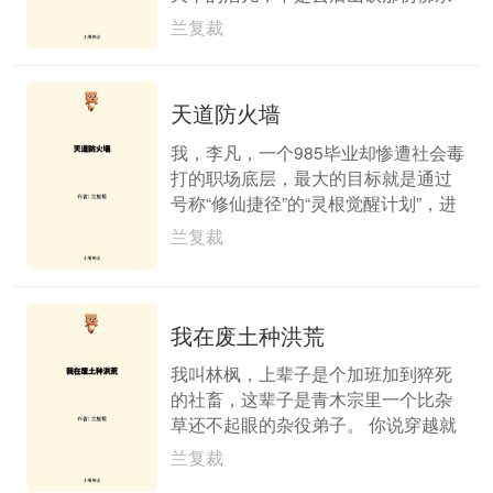
远砍不完的“铁木”，就是给丹房的大爷
兰复裁
们清洗那些药渣子糊得厚厚的炉鼎。
腰酸背痛那是家常便饭，偶尔还得挨
几句训斥，甚至被那些正式弟子当做
天道防火墙
出气筒，身上青一块紫一块也是常
事。 日子就这么一天天过着，像山涧
我，李凡，一个985毕业却惨遭社会毒
里死气沉沉的潭水，激不起半点波
打的职场底层，最大的目标就是通过
澜。我几乎都快忘了，自己当初是抱
号称“修仙捷径”的“灵根觉醒计划”，进
着怎样一丝微弱的希望爬上这青云
入顶级公司“天道集团”，摆脱房贷、K
兰复裁
山，妄想能修仙得道，逍遥天地间
PI和领导的压榨，成为人上人。
的。现实是，没有灵根，或者灵根废
得跟没有一样，在这宗门里，就连呼
吸都好像低人一等。 今天尤其难熬。
我在废土种洪荒
管事的赵胖子也不知道抽什么风，非
我叫林枫，上辈子是个加班加到猝死
说我上午砍的铁木规格不对，扣了我
的社畜，这辈子是青木宗里一个比杂
晚饭的两个馒头。我饿着肚子，又被
草还不起眼的杂役弟子。 你说穿越就
派去清理炼丹房后面堆积如山的药
穿越吧，好歹给个天才资质、豪门家
渣。那味道，呛得人直翻白眼，混合
兰复裁
世啊？可我呢，资质是号称“朽木难
着各种烧糊了的草药和某种难以言喻