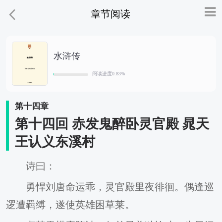
章节阅读
水浒传
阅读进度
0.83
%
第十四章
第十四回 赤发鬼醉卧灵官殿 晁天
王认义东溪村
诗曰：
勇悍刘唐命运乖，灵官殿里夜徘徊。偶逢巡
逻遭羁缚，遂使英雄困草莱。