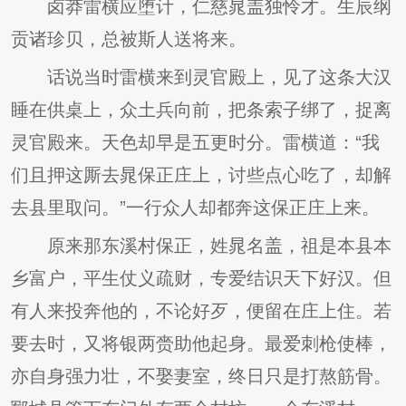
卤莽雷横应堕计，仁慈晁盖独怜才。生辰纲
贡诸珍贝，总被斯人送将来。
话说当时雷横来到灵官殿上，见了这条大汉
睡在供桌上，众土兵向前，把条索子绑了，捉离
灵官殿来。天色却早是五更时分。雷横道：“我
们且押这厮去晁保正庄上，讨些点心吃了，却解
去县里取问。”一行众人却都奔这保正庄上来。
原来那东溪村保正，姓晁名盖，祖是本县本
乡富户，平生仗义疏财，专爱结识天下好汉。但
有人来投奔他的，不论好歹，便留在庄上住。若
要去时，又将银两赍助他起身。最爱刺枪使棒，
亦自身强力壮，不娶妻室，终日只是打熬筋骨。