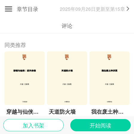
不起半点波澜。我几乎都快忘了，自己当初是抱着怎样
章节目录
2025年09月26日
更新至第
15
章
一丝微弱的希望爬上这青云山，妄想能修仙得道，逍遥
天地间的。现实是，没有灵根，或者灵根废得跟没有一
评论
样，在这宗门里，就连呼吸都好像低人一等。
今天尤其难熬。管事的赵胖子也不知道抽什么风，非说
我上午砍的铁木规格不对，扣了我晚饭的两个馒头。我
同类推荐
饿着肚子，又被派去清理炼丹房后面堆积如山的药渣。
那味道，呛得人直翻白眼，混合着各种烧糊了的草药和
某种难以言喻的腐败气息，直往脑仁里钻。
等我拖着快散架的身子回到我那位于山脚最偏僻角落的
茅屋时，月亮都已经挂得老高了。四周静悄悄的，只有
些不知名的虫子在草窠里有一声没一声地叫着。我舀起
一瓢凉水，咕咚咕咚灌下去，冰得肚子一阵抽搐，但好
歹压下了那股饥饿带来的火烧火燎。
穿越与仙侠：逆天命格
天道防火墙
我在废土种洪荒
就在我准备瘫倒在硬得硌人的木板床上，直接昏死过去
的时候，事情不对劲了。
加入书架
开始阅读
先是屋子里的温度，好像突然降了好几度。不是那种夜