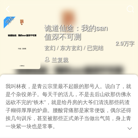
诡道仙途：我的san
值深不可测
2.9万字
玄幻
/
东方玄幻
/ 已完结
兰复裁
我叫林夜，是青云宗里最不起眼的那号人。说白了，就
是个杂役弟子。每天干的活儿，不是去后山砍那仿佛永
远砍不完的“铁木”，就是给丹房的大爷们清洗那些药渣
子糊得厚厚的炉鼎。腰酸背痛那是家常便饭，偶尔还得
挨几句训斥，甚至被那些正式弟子当做出气筒，身上青
一块紫一块也是常事。
日子就这么一天天过着，像山涧里死气沉沉的潭水，激