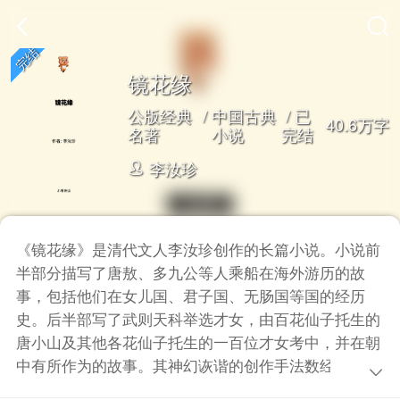
镜花缘
公版经典
/
中国古典
/ 已
40.6万字
名著
小说
完结
李汝珍
《镜花缘》是清代文人李汝珍创作的长篇小说。小说前
半部分描写了唐敖、多九公等人乘船在海外游历的故
事，包括他们在女儿国、君子国、无肠国等国的经历
史。后半部写了武则天科举选才女，由百花仙子托生的
唐小山及其他各花仙子托生的一百位才女考中，并在朝
中有所作为的故事。其神幻诙谐的创作手法数经据典，
奇妙地勾画出一幅绚丽斑斓的天轮彩图。