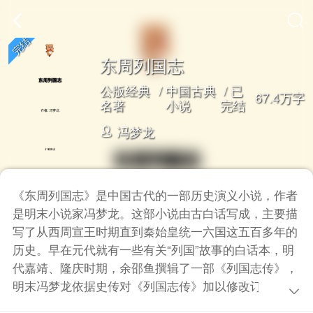
东周列国志
公版经典
/
中国古典
/ 已
67.4万字
名著
小说
完结
冯梦龙
《东周列国志》是中国古代的一部历史演义小说，作者
是明末小说家冯梦龙。这部小说由古白话写成，主要描
写了从西周宣王时期直到秦始皇统一六国这五百多年的
历史。早在元代就有一些有关“列国”故事的白话本，明
代嘉靖、隆庆时期，余邵鱼撰辑了一部《列国志传》，
明末冯梦龙依据史传对《列国志传》加以修改订正，润
色加工，成为一百零八回的《新列国志》。清代乾隆年