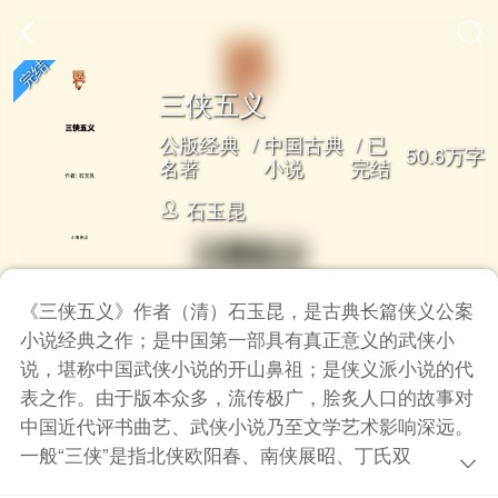
三侠五义
公版经典
/
中国古典
/ 已
50.6万字
名著
小说
完结
石玉昆
《三侠五义》作者（清）石玉昆，是古典长篇侠义公案
小说经典之作；是中国第一部具有真正意义的武侠小
说，堪称中国武侠小说的开山鼻祖；是侠义派小说的代
表之作。由于版本众多，流传极广，脍炙人口的故事对
中国近代评书曲艺、武侠小说乃至文学艺术影响深远。
一般“三侠”是指北侠欧阳春、南侠展昭、丁氏双侠丁兆
兰、丁兆蕙（二人为一侠）；“五义”是指钻天鼠卢方、