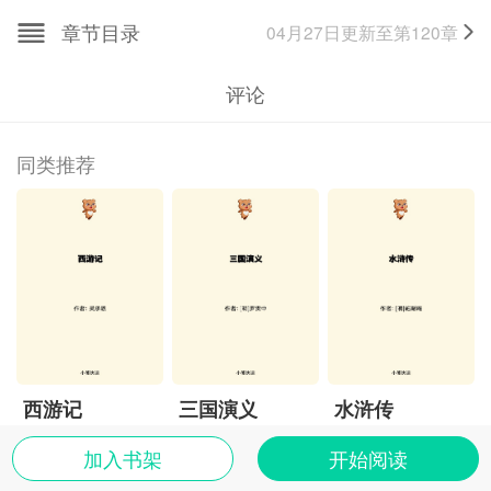
彻地鼠韩彰、穿山鼠徐庆，翻江鼠蒋平、锦毛鼠白玉
章节目录
04月27日
更新至第
120
章
堂，这五鼠弟兄。
评论
同类推荐
西游记
三国演义
水浒传
加入书架
开始阅读