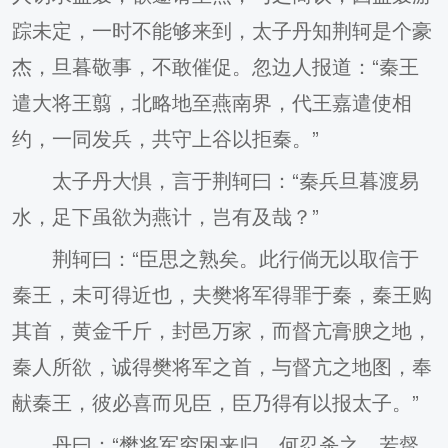
踪未定，一时不能够来到，太子丹知荆轲是个豪
杰，旦暮敬事，不敢催促。忽边人报道：“秦王
遣大将王翦，北略地至燕南界，代王嘉遣使相
约，一同发兵，共守上谷以拒秦。”
太子丹大惧，言于荆轲曰：“秦兵旦暮渡易
水，足下虽欲为燕计，岂有及哉？”
荆轲曰：“臣思之熟矣。此行倘无以取信于
秦王，未可得近也，夫樊将军得罪于秦，秦王购
其首，黄金千斤，封邑万家，而督亢膏腴之地，
秦人所欲，诚得樊将军之首，与督亢之地图，奉
献秦王，彼必喜而见臣，臣乃得有以报太子。”
丹曰：“樊将军穷困来归，何忍杀之，若督