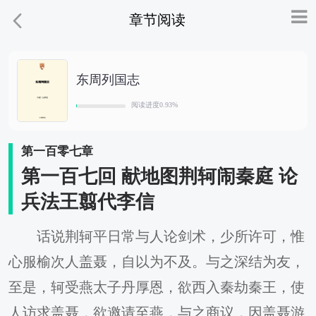
章节阅读
东周列国志
阅读进度
0.93
%
第一百零七章
第一百七回 献地图荆轲闹秦庭 论
兵法王翦代李信
话说荆轲平日常与人论剑术，少所许可，惟
心服榆次人盖聂，自以为不及。与之深结为友，
至是，轲受燕太子丹厚恩，欲西入秦劫秦王，使
人访求盖聂，欲邀请至燕，与之商议，因盖聂游