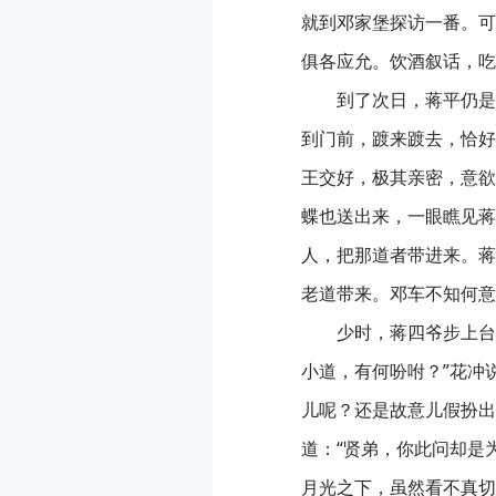
就到邓家堡探访一番。可
俱各应允。饮酒叙话，吃
到了次日，蒋平仍是
到门前，踱来踱去，恰好
王交好，极其亲密，意欲
蝶也送出来，一眼瞧见蒋
人，把那道者带进来。蒋
老道带来。邓车不知何意
少时，蒋四爷步上台
小道，有何吩咐？”花冲
儿呢？还是故意儿假扮出
道：“贤弟，你此问却是
月光之下，虽然看不真切