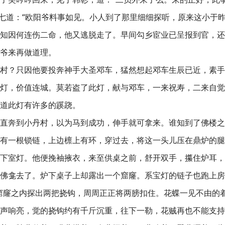
冯七道：“欧阳爷料事如见。小人到了那里细细探听，原来这小于
知因何连伤二命，他又逃脱走了。早间勾乡宦业已呈报到官，还
爷来再做道理。
村？只因他要投奔神手大圣邓车，猛然想起邓车生辰已近，素手
灯，价值连城。莫若盗了此灯，献与邓车，一来祝寿，二来自觉
道此灯有许多的蹊跷。
直奔到小丹村，以为马到成功，伸手就可拿来。谁知到了佛楼之
有一根锁链，上边檩上有环，穿过去，将这一头儿压在鼎炉的腿
下室灯。他便挽袖掖衣，来至供桌之前，舒开双手，攥住炉耳，
佛龛去了。炉下桌子上却露出一个窟窿。系宝灯的链子也跑上房
窟窿之内探出两把挠钩，周周正正将两膀扣住。花蝶一见不由的
“吱”连声响亮，觉的挠钩约有千斤沉重，往下一勒，花贼再也不能