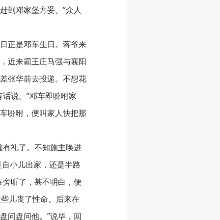
赶到邓家堡方妥。”众人
日正是邓车生日。蒋爷来
，近来霸王庄马强与襄阳
差张华前去投递。不想花
话说。”邓车即吩咐家
车吩咐，便叫家人快把那
道有礼了。不知施主唤进
你是自小儿出家，还是半路
在旁听了，甚不明白，便
险些儿丧了性命。后来在
盘问盘问他。”说毕，回