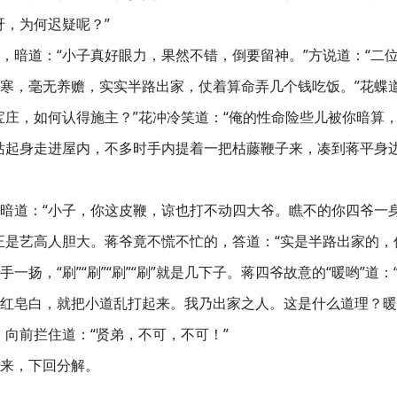
呀，为何迟疑呢？”
，暗道：“小子真好眼力，果然不错，倒要留神。”方说道：“二
寒，毫无养赡，实实半路出家，仗着算命弄几个钱吃饭。”花蝶道
宝庄，如何认得施主？”花冲冷笑道：“俺的性命险些儿被你暗算
站起身走进屋内，不多时手内提着一把枯藤鞭子来，凑到蒋平身边
暗道：“小子，你这皮鞭，谅也打不动四大爷。瞧不的你四爷一
正是艺高人胆大。蒋爷竟不慌不忙的，答道：“实是半路出家的，
一扬，“刷”“刷”“刷”“刷”就是几下子。蒋四爷故意的“暖哟”道
红皂白，就把小道乱打起来。我乃出家之人。这是什么道理？暖
，向前拦住道：“贤弟，不可，不可！”
来，下回分解。