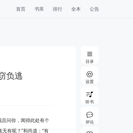
首页
书库
排行
全本
公告
目录
窃负逃
设置
听书
我且问你，闻得此处有个
评论
妓无有呢？”和尚道：“有