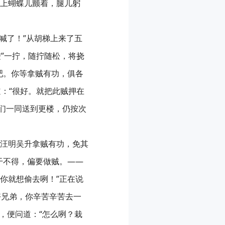
上蝴蝶儿颤着，腿儿躬
了喊了！”从胡梯上来了五
噔”一拧，随拧随松，将挠
吧。你等拿贼有功，俱各
道：“很好。就把此贼押在
你们一同送到更楼，仍按次
汪明吴升拿贼有功，免其
干不得，偏要做贼。——
你就想偷去咧！”正在说
好兄弟，你辛苦辛苦去一
声，便问道：“怎么咧？栽