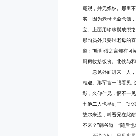
庵观，并无娼妓。那里不
实。因为老母吃斋念佛，
宝。上面用珍珠攒成缨络
那勾员外只要讨老母的喜
道：“听师傅之言却有可
厨房收拾饭食。北侠与和
忽见外面进来一人，
相迎。那军官一眼看见北
彰，久仰仁兄，恨不一见
七他二人也早到了。”北
故尔来迟，叫吾兄在此耐
不来？”韩爷道：“随后
正说之间，只见夜星