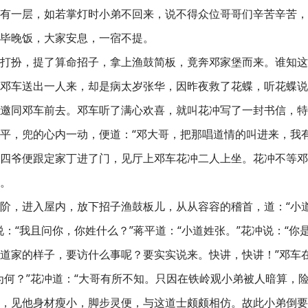
有一层，如若掌灯时小弟不回来，说不得众位哥哥们辛苦辛苦，
毕晚饭，大家安息，一宿不提。
打扮，提了算命招子，拿上渔鼓简板，竟奔邓家堡而来。谁知这
邓车送出一人来，却是病太岁张华，因昨夜救了花蝶，听花蝶说
邀同邓车前去。邓车听了满心欢喜，就叫花冲写了一封书信，特
平，兜的心内一动，便道：“邓大哥，把那唱道情的叫进来，我有
四爷便跟定家丁进了门，见厅上邓车花冲二人上坐。花冲不等邓
。
阶，进入屋内，放下招子渔鼓板儿，从从容容的稽首，道：“小
说：“我且问你，你姓什么？”蒋平道：“小道姓张。”花冲说：“
道家的样子，要访什么事呢？要实实说来。快讲，快讲！”邓车
为何？”花冲道：“大哥有所不知。只因在铁岭观小弟被人暗算，
，见他身材瘦小，脚步灵便，与这道士颇颇相仿。故此小弟倒要