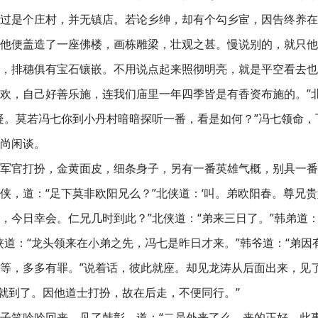
过是个庄村，并无镇店。若论乡绅，却有个勾乡宦，因告终养在
他便盖造了一座佛楼，画栋雕梁，壮观之甚。慢说别的，就只他
，排穗俱有宝石镶嵌。不用说点起来照彻明亮，就是平空看去也
欢，自己好善乐施，连我们庙里一年四季皆是有香资布施的。”
疑。莫若冯七你到小丹村暗暗探听一番，看是如何？”冯七领命
尚闲谈。
军官打扮，金黄面皮，细条身子，另有一番英雄气概，别具一番
侠，道：“足下莫非欧阳兄么？”北侠道：‘叫。弟欧阳春。尊兄贵
，今日幸会。仁兄几时到此？”北侠道：“弟来三日了。”韩弟道
侠道：“龙头领来在小弟之先，冯七是昨日才来。”韩爷道：“弟
等，多多有罪。”说着话，彼此就座。却见龙涛从后面出来，见
也就到了。因他道士打扮，故在后走，不便同行。”
子笑吟吟回来，见了韩彰，道：“二员外来了么。来的正好，此