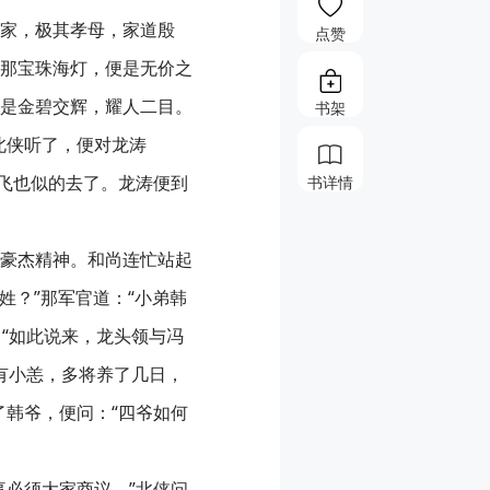
家，极其孝母，家道殷
点赞
那宝珠海灯，便是无价之
是金碧交辉，耀人二目。
书架
北侠听了，便对龙涛
，飞也似的去了。龙涛便到
书详情
豪杰精神。和尚连忙站起
姓？”那军官道：“小弟韩
：“如此说来，龙头领与冯
因有小恙，多将养了几日，
了韩爷，便问：“四爷如何
事必须大家商议。”北侠问