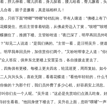
着，脖儿伸着，嘴儿拱着，身儿探着，腰儿哈着，臀儿蹶着，头
儿合着，眼子是撅着，真是福相样儿！
急，只听下面“哗啷”“哗啷”铃铛乱响，早有人嚷道：“佛楼上有
花蝶拢住。然后主管拿着钥匙，从佛桌旁边入了簧，“吱噔”“吱
蝶捆住了，推拥下楼。主管吩咐道：“夜已深了，明早再回员外
？”却见二人说道：“是我们俩的。”主管一看，是汪明吴升，便
。明早我单回员外，加倍赏你们两个。”又吩咐帮拿之人道：“
”众人答应，俱奔东北更楼上安置妥当，各自接拨走更去了。
，四角俱有更楼。每楼上更夫四名，轮流巡更，周而复始。如今
二人兴兴头头，喜欢无限，看着花蝶道：“看他年轻轻的，什么
你偷的？为那个灯，我们员外费了多少心机，好容易安上消息。
管叫你们去一个人呢。”吴升道：“这必是先赏咱们点酒儿吃食。
。你好生看着。”他回身便下楼去了。吴升在上面，忽听“噗嗵”一