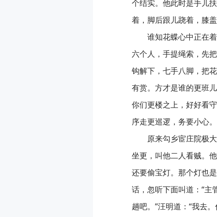
个结实。他此时是手儿扶
着，脚后跟儿跷着，膝盖
谁知花蝶心中正在着
六个人，手提绳索，先把
钩解下，七手八脚，把花
有赏。方才是谁的更班儿
你们更楼之上，好好看守
序走更巡逻，务要小心。
原来勾乡宦庄院极大
坐更，叫他二人看贼。他
还要偷宝灯。那个灯也是
话，忽听下面叫道：“主
趟吧。”汪明道：“我去