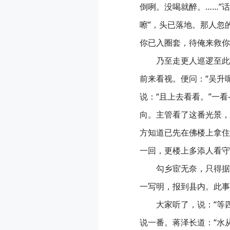
倒咧。没喝就醉。……”
嚓”，头已落地。那人忽
你已入圈套，待俺来救你
乃至走更人巡逻至此
前来看视。便问：“吴升
说：“且上去看看。”一
向。主管看了这番光景，
方知道已先在佛楼上拿住
一回，更楼上多添人看守
勾乡宦无奈，只得据
一写明，报到县内。此事
大家听了，说：“等
说一番。蒋泽长道：“水