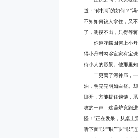
道：“你打听的如何？”
不知如何被人拿住，又不
了，测摸不出，只得等蒋
你道花蝶因何上小丹
得小丹村勾乡宦家有宝珠
待小人的形景。他那里知
二更离了河神庙，一
油，明晃晃明如白昼。却
挪开，方能提住锁链，系
吱的一声，这鼎炉竞跑进
怪！”正在发呆，从桌上
听下面“吱”“吱”“吱”