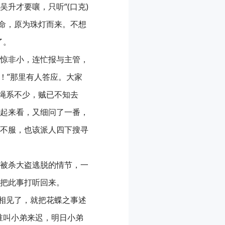
升才要嚷，只听“(口克)
之命，原为珠灯而来。不想
了。
惊非小，连忙报与主管，
升！”那里有人答应。大家
绳系不少，贼已不知去
起来看，又细问了一番，
不服，也该派人四下搜寻
被杀大盗逃脱的情节，一
把此事打听回来。
此相见了，就把花蝶之事述
谁叫小弟来迟，明日小弟