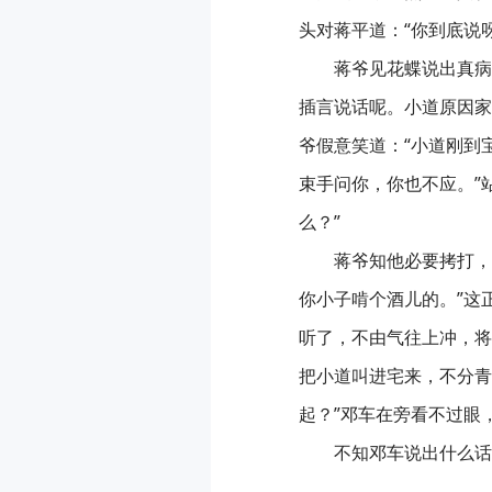
头对蒋平道：“你到底说
蒋爷见花蝶说出真病
插言说话呢。小道原因家
爷假意笑道：“小道刚到
束手问你，你也不应。”
么？”
蒋爷知他必要拷打，
你小子啃个酒儿的。”这
听了，不由气往上冲，将手
把小道叫进宅来，不分青
起？”邓车在旁看不过眼
不知邓车说出什么话