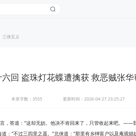
三侠五义
十六回 盗珠灯花蝶遭擒获 救恶贼张华
本章字数：
3555
更新时间：
2026-04-27 23:25:27
言，答道：“这却无妨。他决不肯回来了，只管收起来吧。——
海道：“不过三四里之遥。”北侠道：“那里有乡绅富户以及庵观娼