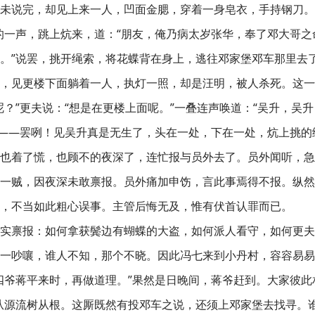
话未说完，却见上来一人，凹面金腮，穿着一身皂衣，手持钢刀。吴
的一声，跳上炕来，道：“朋友，俺乃病太岁张华，奉了邓大哥
。”说罢，挑开绳索，将花蝶背在身上，逃往邓家堡邓车那里去
，见更楼下面躺着一人，执灯一照，却是汪明，被人杀死。这一
呢？”更夫说：“想是在更楼上面呢。”一叠连声唤道：“吴升，吴
看——罢咧！见吴升真是无生了，头在一处，下在一处，炕上挑的
也着了慌，也顾不的夜深了，连忙报与员外去了。员外闻听，急
一贼，因夜深未敢禀报。员外痛加申饬，言此事焉得不报。纵然
，不当如此粗心误事。主管后悔无及，惟有伏首认罪而已。
实禀报：如何拿获鬓边有蝴蝶的大盗，如何派人看守，如何更夫
一吵嚷，谁人不知，那个不晓。因此冯七来到小丹村，容容易易
四爷蒋平来时，再做道理。”果然是日晚间，蒋爷赶到。大家彼
从源流树从根。这厮既然有投邓车之说，还须上邓家堡去找寻。