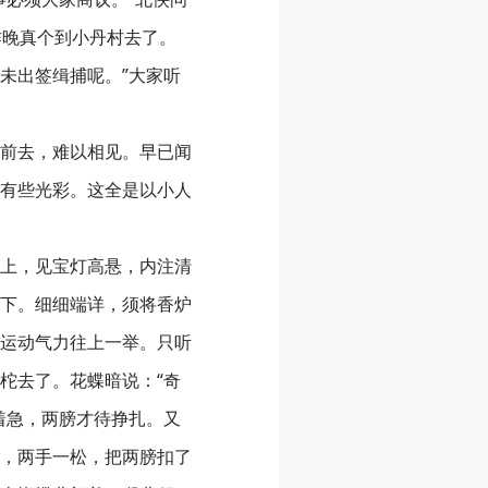
昨晚真个到小丹村去了。
未出签缉捕呢。”大家听
前去，难以相见。早已闻
有些光彩。这全是以小人
上，见宝灯高悬，内注清
下。细细端详，须将香炉
运动气力往上一举。只听
柁去了。花蝶暗说：“奇
着急，两膀才待挣扎。又
支持，两手一松，把两膀扣了