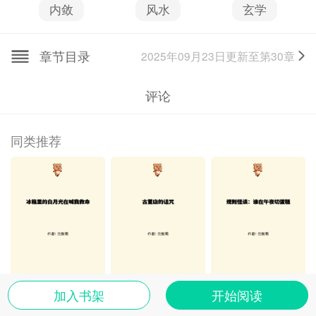
内敛
风水
玄学
章节目录
2025年09月23日
更新至第
30
章
评论
同类推荐
加入书架
开始阅读
冰箱里的白月光在喊我救命
古董店的诅咒
规则怪谈：谁在午夜切蛋糕